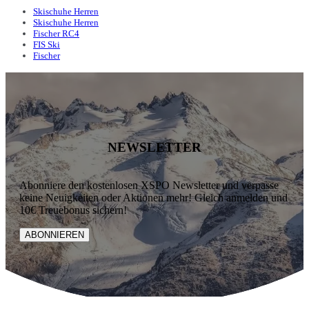
Skischuhe Herren
Skischuhe Herren
Fischer RC4
FIS Ski
Fischer
NEWSLETTER
Abonniere den kostenlosen XSPO Newsletter und verpasse
keine Neuigkeiten oder Aktionen mehr! Gleich anmelden und
10€ Treuebonus sichern!
ABONNIEREN