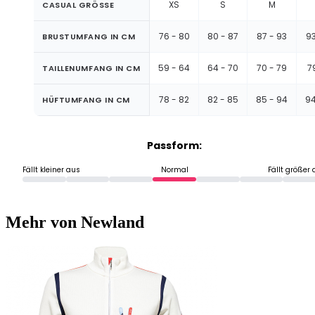
XS
S
M
CASUAL GRÖSSE
76 - 80
80 - 87
87 - 93
93
BRUSTUMFANG IN CM
59 - 64
64 - 70
70 - 79
7
TAILLENUMFANG IN CM
78 - 82
82 - 85
85 - 94
94
HÜFTUMFANG IN CM
Passform:
Fällt kleiner aus
Normal
Fällt größer
Mehr von Newland