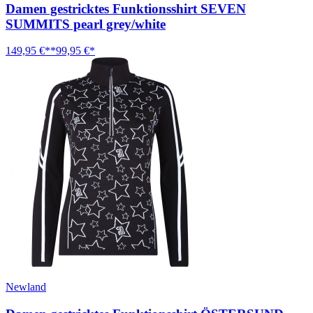
Damen gestricktes Funktionsshirt SEVEN
SUMMITS pearl grey/white
149,95 €**
99,95 €*
Newland