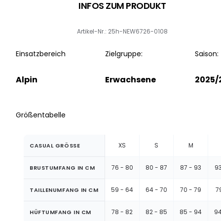
INFOS ZUM PRODUKT
Artikel-Nr.: 25h-NEW6726-0108
Einsatzbereich
Zielgruppe:
Saison:
Alpin
Erwachsene
2025/
Größentabelle
XS
S
M
CASUAL GRÖSSE
76 - 80
80 - 87
87 - 93
93
BRUSTUMFANG IN CM
59 - 64
64 - 70
70 - 79
7
TAILLENUMFANG IN CM
78 - 82
82 - 85
85 - 94
94
HÜFTUMFANG IN CM