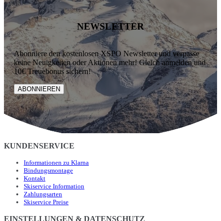
NEWSLETTER
Abonniere den kostenlosen XSPO Newsletter und verpasse
keine Neuigkeiten oder Aktionen mehr! Gleich anmelden und
10€ Treuebonus sichern!
ABONNIEREN
KUNDENSERVICE
Informationen zu Klarna
Bindungsmontage
Kontakt
Skiservice Information
Zahlungsarten
Skiservice Preise
EINSTELLUNGEN & DATENSCHUTZ