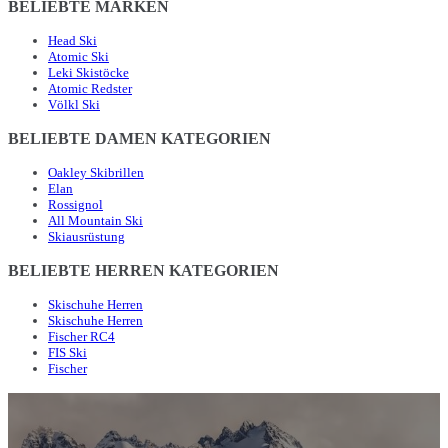
BELIEBTE MARKEN
Head Ski
Atomic Ski
Leki Skistöcke
Atomic Redster
Völkl Ski
BELIEBTE DAMEN KATEGORIEN
Oakley Skibrillen
Elan
Rossignol
All Mountain Ski
Skiausrüstung
BELIEBTE HERREN KATEGORIEN
Skischuhe Herren
Skischuhe Herren
Fischer RC4
FIS Ski
Fischer