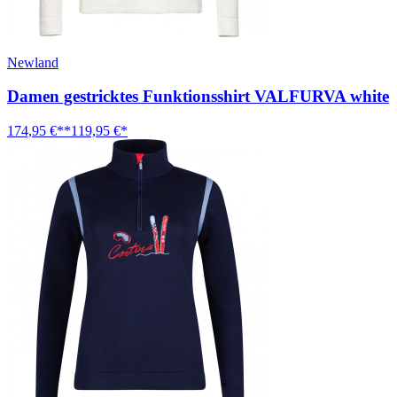
Newland
Damen gestricktes Funktionsshirt VALFURVA white
174,95 €**
119,95 €*