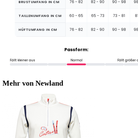
76 - 82
82 - 90
90 - 98
98
BRUSTUMFANG IN CM
60 - 65
65 - 73
73 - 81
8
TAILLENUMFANG IN CM
76 - 82
82 - 90
90 - 98
98
HÜFTUMFANG IN CM
Passform:
Fällt kleiner aus
Normal
Fällt größer
Mehr von Newland