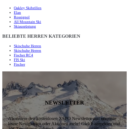
Oakley Skibrillen
Elan
Rossignol
All Mountain Ski
Skiausrüstung
BELIEBTE HERREN KATEGORIEN
Skischuhe Herren
Skischuhe Herren
Fischer RC4
FIS Ski
Fischer
NEWSLETTER
Abonniere den kostenlosen XSPO Newsletter und verpasse
keine Neuigkeiten oder Aktionen mehr! Gleich anmelden und
10€ Treuebonus sichern!