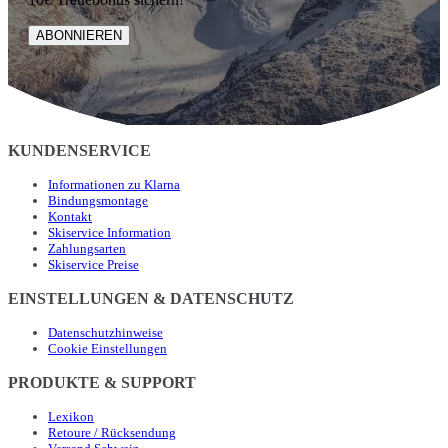
ABONNIEREN
KUNDENSERVICE
Informationen zu Klarna
Bindungsmontage
Kontakt
Skiservice Information
Zahlungsarten
Skiservice Preise
EINSTELLUNGEN & DATENSCHUTZ
Datenschutzhinweise
Cookie Einstellungen
PRODUKTE & SUPPORT
Lexikon
Retoure / Rücksendung