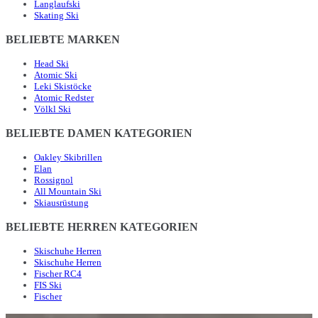
Langlaufski
Skating Ski
BELIEBTE MARKEN
Head Ski
Atomic Ski
Leki Skistöcke
Atomic Redster
Völkl Ski
BELIEBTE DAMEN KATEGORIEN
Oakley Skibrillen
Elan
Rossignol
All Mountain Ski
Skiausrüstung
BELIEBTE HERREN KATEGORIEN
Skischuhe Herren
Skischuhe Herren
Fischer RC4
FIS Ski
Fischer