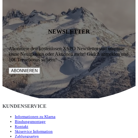
NEWSLETTER
Abonniere den kostenlosen XSPO Newsletter und verpasse
keine Neuigkeiten oder Aktionen mehr! Gleich anmelden und
10€ Treuebonus sichern!
ABONNIEREN
KUNDENSERVICE
Informationen zu Klarna
Bindungsmontage
Kontakt
Skiservice Information
Zahlungsarten