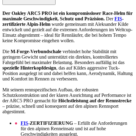
Der Oakley ARC5 PRO ist ein kompromissloser Race-Helm für
maximale Geschwindigkeit, Schutz und Präzision.
Der
FIS
-
zertifizierte Alpin-Helm
wurde gemeinsam mit Aleksander Kilde
entwickelt und gezielt auf die extremen Anforderungen im Weltcup-
Einsatz abgestimmt – ideal für Rennläufer, die bei hohem Tempo
keine Kompromisse eingehen wollen.
Die
M-Forge-Verbundschale
verbindet hohe Stabilität mit
geringem Gewicht und unterstützt ein direktes, kontrolliertes
Fahrgefühl bei maximaler Belastung. Besonders auffällig ist das
spezielle Hinterkopfdesign
, das auf Kildes aggressive Tuck-
Position ausgelegt ist und dabei helfen kann, Aerodynamik, Haltung
und Komfort im Rennen zu verbessern.
Mit seinem rennspezifischen Aufbau, der robusten
Schutzkonstruktion und der klaren Ausrichtung auf Performance ist
der ARC5 PRO gemacht für
Höchstleistung auf der Rennstrecke
– präzise, schnell und konsequent auf den alpinen Rennsport
abgestimmt.
FIS
-ZERTIFIZIERUNG
– Erfüllt die Anforderungen
für den alpinen Renneinsatz und ist auf hohe
Geschwindigkeiten ausgelegt.