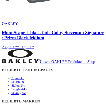
OAKLEY
Mont Scape L black fade Colby Stevenson Signature
/ Prizm Black Iridium
238,00 €**
199,95 €*
Unsere OAKLEY-Produkte im Shop
BELIEBTE LANDINGPAGES
Alpin Ski
Skischuhe
Slalom Ski
Langlaufski
Skating Ski
BELIEBTE MARKEN