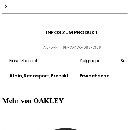
INFOS ZUM PRODUKT
Artikel-Nr.: 19h-OAKOO7099-LS06
Einsatzbereich
Zielgruppe:
Sais
Alpin,Rennsport,Freeski
Erwachsene
Mehr von OAKLEY