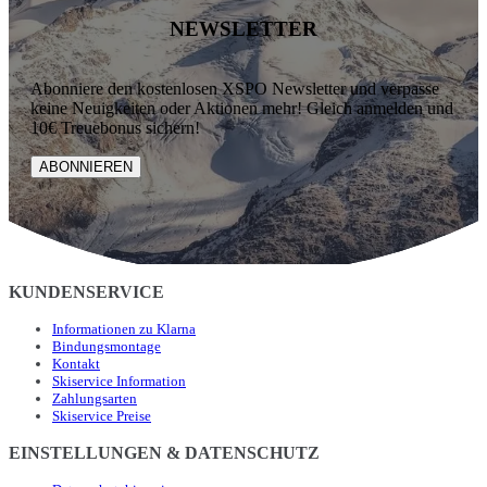
NEWSLETTER
Abonniere den kostenlosen XSPO Newsletter und verpasse
keine Neuigkeiten oder Aktionen mehr! Gleich anmelden und
10€ Treuebonus sichern!
ABONNIEREN
KUNDENSERVICE
Informationen zu Klarna
Bindungsmontage
Kontakt
Skiservice Information
Zahlungsarten
Skiservice Preise
EINSTELLUNGEN & DATENSCHUTZ