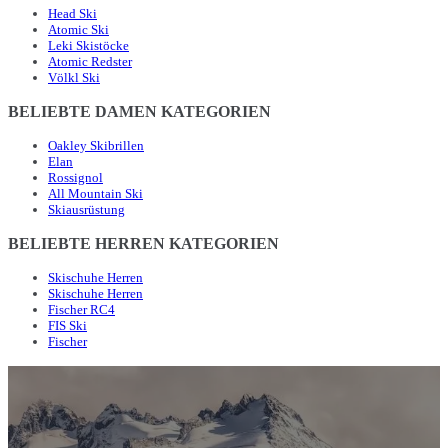
Head Ski
Atomic Ski
Leki Skistöcke
Atomic Redster
Völkl Ski
BELIEBTE DAMEN KATEGORIEN
Oakley Skibrillen
Elan
Rossignol
All Mountain Ski
Skiausrüstung
BELIEBTE HERREN KATEGORIEN
Skischuhe Herren
Skischuhe Herren
Fischer RC4
FIS Ski
Fischer