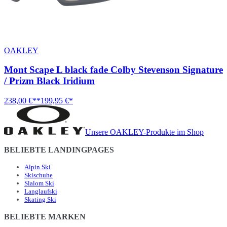
OAKLEY
Mont Scape L black fade Colby Stevenson Signature
/ Prizm Black Iridium
238,00 €**
199,95 €*
Unsere OAKLEY-Produkte im Shop
BELIEBTE LANDINGPAGES
Alpin Ski
Skischuhe
Slalom Ski
Langlaufski
Skating Ski
BELIEBTE MARKEN