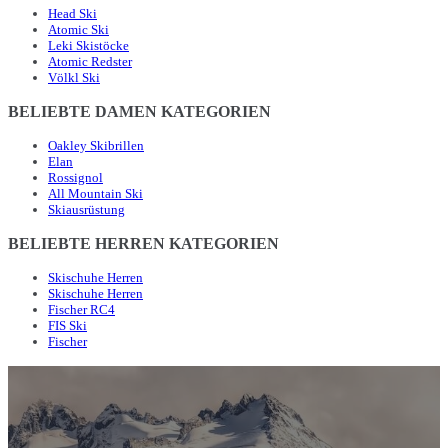
Head Ski
Atomic Ski
Leki Skistöcke
Atomic Redster
Völkl Ski
BELIEBTE DAMEN KATEGORIEN
Oakley Skibrillen
Elan
Rossignol
All Mountain Ski
Skiausrüstung
BELIEBTE HERREN KATEGORIEN
Skischuhe Herren
Skischuhe Herren
Fischer RC4
FIS Ski
Fischer