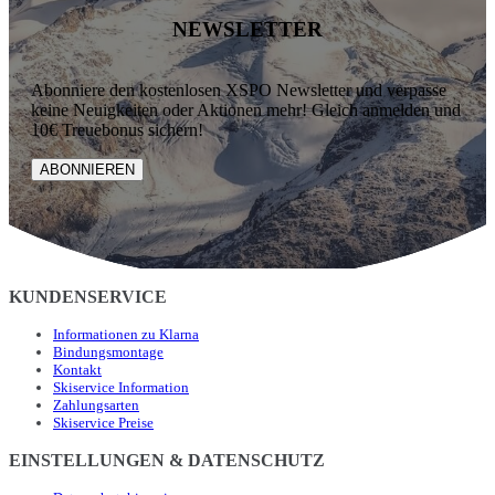
NEWSLETTER
Abonniere den kostenlosen XSPO Newsletter und verpasse
keine Neuigkeiten oder Aktionen mehr! Gleich anmelden und
10€ Treuebonus sichern!
ABONNIEREN
KUNDENSERVICE
Informationen zu Klarna
Bindungsmontage
Kontakt
Skiservice Information
Zahlungsarten
Skiservice Preise
EINSTELLUNGEN & DATENSCHUTZ