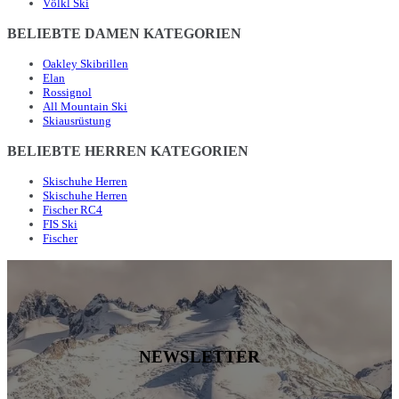
Völkl Ski
BELIEBTE DAMEN KATEGORIEN
Oakley Skibrillen
Elan
Rossignol
All Mountain Ski
Skiausrüstung
BELIEBTE HERREN KATEGORIEN
Skischuhe Herren
Skischuhe Herren
Fischer RC4
FIS Ski
Fischer
NEWSLETTER