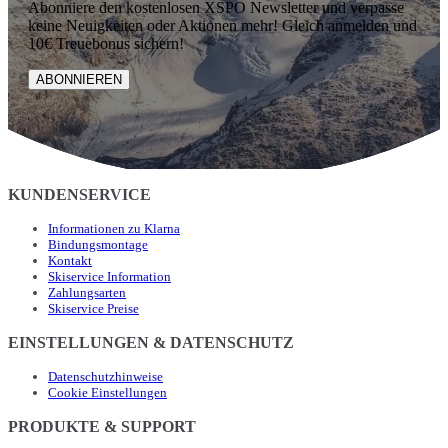
Abonniere den kostenlosen XSPO Newsletter und verpasse
keine Neuigkeiten oder Aktionen mehr! Gleich anmelden und
10€ Treuebonus sichern!
ABONNIEREN
KUNDENSERVICE
Informationen zu Klarna
Bindungsmontage
Kontakt
Skiservice Information
Zahlungsarten
Skiservice Preise
EINSTELLUNGEN & DATENSCHUTZ
Datenschutzhinweise
Cookie Einstellungen
PRODUKTE & SUPPORT