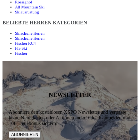
Rossignol
All Mountain Ski
Skiausrüstung
BELIEBTE HERREN KATEGORIEN
Skischuhe Herren
Skischuhe Herren
Fischer RC4
FIS Ski
Fischer
NEWSLETTER
Abonniere den kostenlosen XSPO Newsletter und verpasse
keine Neuigkeiten oder Aktionen mehr! Gleich anmelden und
10€ Treuebonus sichern!
ABONNIEREN