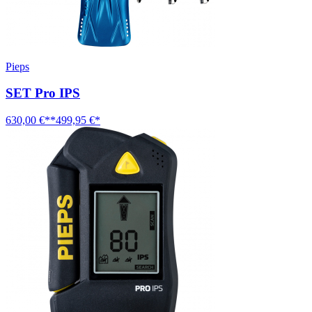
Pieps
SET Pro IPS
630,00 €**
499,95 €*