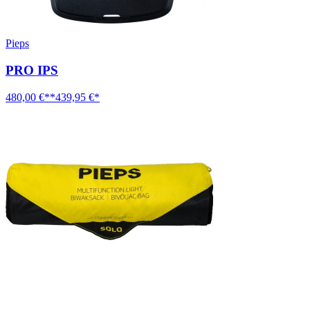
Pieps
PRO IPS
480,00 €**
439,95 €*