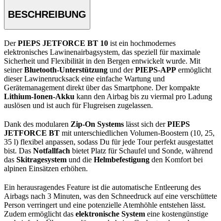
BESCHREIBUNG
Der
PIEPS JETFORCE BT 10
ist ein hochmodernes
elektronisches Lawinenairbagsystem, das speziell für maximale
Sicherheit und Flexibilität in den Bergen entwickelt wurde. Mit
seiner
Bluetooth-Unterstützung
und der
PIEPS-APP
ermöglicht
dieser Lawinenrucksack eine einfache Wartung und
Gerätemanagement direkt über das Smartphone. Der kompakte
Lithium-Ionen-Akku
kann den Airbag bis zu viermal pro Ladung
auslösen und ist auch für Flugreisen zugelassen.
Dank des modularen
Zip-On Systems
lässt sich der
PIEPS
JETFORCE BT
mit unterschiedlichen Volumen-Boostern (10, 25,
35 l) flexibel anpassen, sodass Du für jede Tour perfekt ausgestattet
bist. Das
Notfallfach
bietet Platz für Schaufel und Sonde, während
das
Skitragesystem
und die
Helmbefestigung
den Komfort bei
alpinen Einsätzen erhöhen.
Ein herausragendes Feature ist die automatische Entleerung des
Airbags nach 3 Minuten, was den Schneedruck auf eine verschüttete
Person verringert und eine potenzielle Atemhöhle entstehen lässt.
Zudem ermöglicht das
elektronische System
eine kostengünstige