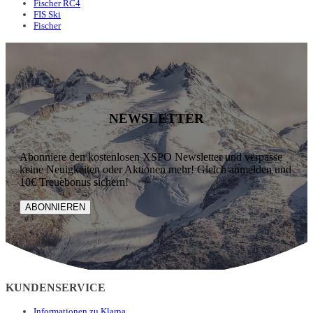
Fischer RC4
FIS Ski
Fischer
NEWSLETTER
Abonniere den kostenlosen XSPO Newsletter und verpasse
keine Neuigkeiten oder Aktionen mehr! Gleich anmelden und
10€ Treuebonus sichern!
ABONNIEREN
KUNDENSERVICE
Informationen zu Klarna