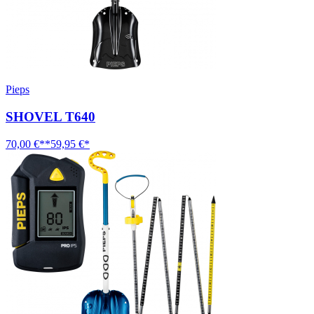
Pieps
SHOVEL T640
70,00 €**
59,95 €*