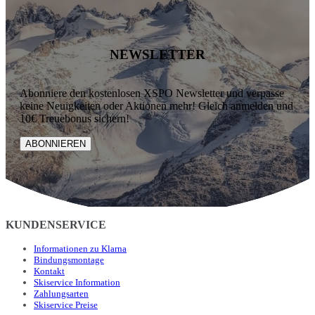
NEWSLETTER
Abonniere den kostenlosen XSPO Newsletter und verpasse
keine Neuigkeiten oder Aktionen mehr! Gleich anmelden und
10€ Treuebonus sichern!
ABONNIEREN
KUNDENSERVICE
Informationen zu Klarna
Bindungsmontage
Kontakt
Skiservice Information
Zahlungsarten
Skiservice Preise