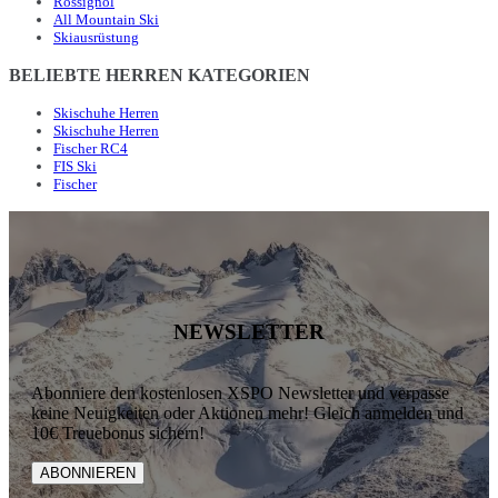
Rossignol
All Mountain Ski
Skiausrüstung
BELIEBTE HERREN KATEGORIEN
Skischuhe Herren
Skischuhe Herren
Fischer RC4
FIS Ski
Fischer
NEWSLETTER
Abonniere den kostenlosen XSPO Newsletter und verpasse
keine Neuigkeiten oder Aktionen mehr! Gleich anmelden und
10€ Treuebonus sichern!
ABONNIEREN