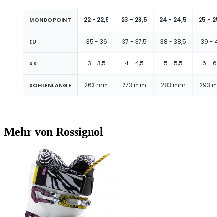
22 - 22,5
23 - 23,5
24 - 24,5
25 - 2
MONDOPOINT
35 - 36
37 - 37,5
38 - 38,5
39 - 
EU
3 - 3,5
4 - 4,5
5 - 5,5
6 - 6
UK
263 mm
273 mm
283 mm
293 
SOHLENLÄNGE
Mehr von Rossignol