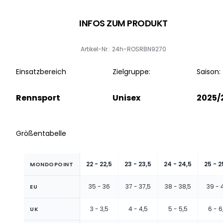
INFOS ZUM PRODUKT
Artikel-Nr.: 24h-ROSRBN9270
Einsatzbereich
Zielgruppe:
Saison:
Rennsport
Unisex
2025/
Größentabelle
22 - 22,5
23 - 23,5
24 - 24,5
25 - 2
MONDOPOINT
35 - 36
37 - 37,5
38 - 38,5
39 - 
EU
3 - 3,5
4 - 4,5
5 - 5,5
6 - 6
UK