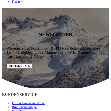
Fischer
NEWSLETTER
Abonniere den kostenlosen XSPO Newsletter und verpasse
keine Neuigkeiten oder Aktionen mehr! Gleich anmelden und
10€ Treuebonus sichern!
ABONNIEREN
KUNDENSERVICE
Informationen zu Klarna
Bindungsmontage
Kontakt