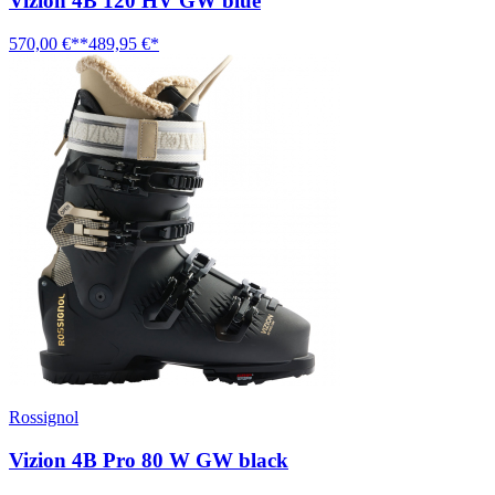
Vizion 4B 120 HV GW blue
570,00 €**
489,95 €*
Rossignol
Vizion 4B Pro 80 W GW black