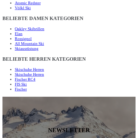
Atomic Redster
Völkl Ski
BELIEBTE DAMEN KATEGORIEN
Oakley Skibrillen
Elan
Rossignol
All Mountain Ski
Skiausrüstung
BELIEBTE HERREN KATEGORIEN
Skischuhe Herren
Skischuhe Herren
Fischer RC4
FIS Ski
Fischer
NEWSLETTER