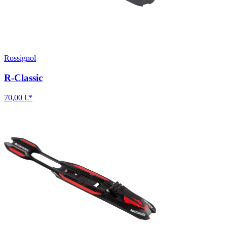
Rossignol
R-Classic
70,00 €*