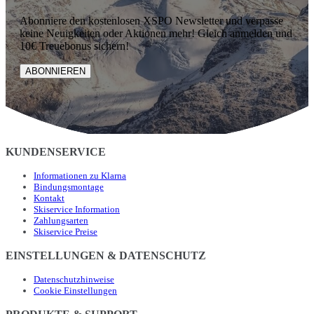
Abonniere den kostenlosen XSPO Newsletter und verpasse
keine Neuigkeiten oder Aktionen mehr! Gleich anmelden und
10€ Treuebonus sichern!
ABONNIEREN
KUNDENSERVICE
Informationen zu Klarna
Bindungsmontage
Kontakt
Skiservice Information
Zahlungsarten
Skiservice Preise
EINSTELLUNGEN & DATENSCHUTZ
Datenschutzhinweise
Cookie Einstellungen