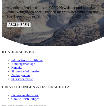
Abonniere den kostenlosen XSPO Newsletter und verpasse
keine Neuigkeiten oder Aktionen mehr! Gleich anmelden und
10€ Treuebonus sichern!
ABONNIEREN
KUNDENSERVICE
Informationen zu Klarna
Bindungsmontage
Kontakt
Skiservice Information
Zahlungsarten
Skiservice Preise
EINSTELLUNGEN & DATENSCHUTZ
Datenschutzhinweise
Cookie Einstellungen