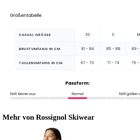
Größentabelle
XS
S
M
CASUAL GRÖSSE
81 - 84
85 - 88
89 -
BRUSTUMFANG IN CM
67 - 70
71 - 74
75 -
TAILLENUMFANG IN CM
Passform:
Fällt kleiner aus
Normal
Fällt größer
Mehr von Rossignol Skiwear