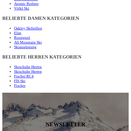
Atomic Redster
Völkl Ski
BELIEBTE DAMEN KATEGORIEN
Oakley Skibrillen
Elan
Rossignol
All Mountain Ski
Skiausrüstung
BELIEBTE HERREN KATEGORIEN
Skischuhe Herren
Skischuhe Herren
Fischer RC4
FIS Ski
Fischer
NEWSLETTER