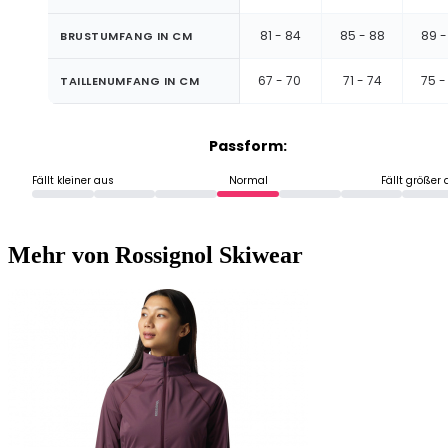
81 - 84
85 - 88
89 -
BRUSTUMFANG IN CM
67 - 70
71 - 74
75 -
TAILLENUMFANG IN CM
Passform:
Fällt kleiner aus
Normal
Fällt größer
Mehr von Rossignol Skiwear