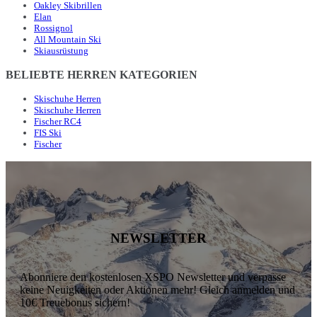
Oakley Skibrillen
Elan
Rossignol
All Mountain Ski
Skiausrüstung
BELIEBTE HERREN KATEGORIEN
Skischuhe Herren
Skischuhe Herren
Fischer RC4
FIS Ski
Fischer
NEWSLETTER
Abonniere den kostenlosen XSPO Newsletter und verpasse
keine Neuigkeiten oder Aktionen mehr! Gleich anmelden und
10€ Treuebonus sichern!