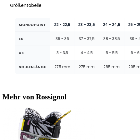
Größentabelle
22 - 22,5
23 - 23,5
24 - 24,5
25 - 2
MONDOPOINT
35 - 36
37 - 37,5
38 - 38,5
39 - 
EU
3 - 3,5
4 - 4,5
5 - 5,5
6 - 6
UK
275 mm
275 mm
285 mm
295 
SOHLENLÄNGE
Mehr von Rossignol