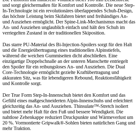
und sorgt gleichermaßen für Komfort und Kontrolle. Die neue Step-
In-Technologie ist ein revolutionäres überlappendes Schuh-Design,
das höchste Leistung beim Skifahren bietet und freihändiges An-
und Ausziehen ermöglicht. Der Spine-Link-Mechanismus macht das
An- und Ausziehen unglaublich einfach und hält den Schuh im
verriegelten Zustand in der traditionellen Skiposition.
Das starre PU-Material des Bi-Injection-Spoilers sorgt für den Halt
und die Energieübertragung eines traditionellen Alpinstiefels,
während die weichen Gummiseiten dicht abschließen. Eine
einzigartige Doppelschnalle an der unteren Manschette entriegelt
den Spoiler für ein reibungsloses An- und Ausziehen. Die Dual
Core-Technologie ermöglicht gezielte Kraftübertragung und
akkuraten Sitz, was für lebendigeren Rebound, Reaktionsfähigkeit
und Kontrolle sorgt.
Der True Form Step-In-Innenschuh bietet den Komfort und das
Gefühl eines maßgeschneiderten Alpin-Innenschuhs und erleichtert
gleichzeitig das An- und Ausziehen. Thinsulate™-Stretch isoliert
und bietet mehr Halt für den Fuß und bessere Wendigkeit. Die
nahtlose Zehenkappe reduziert Druckpunkte und Wärmeverlust um
20 %. Vormontierte Gripwalk®-Sohlen bieten natürlichen Gang und
mehr Traktion.