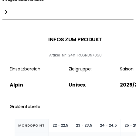
INFOS ZUM PRODUKT
Artikel-Nr.: 24h-ROSRBN7050
Einsatzbereich
Zielgruppe:
Saison:
Alpin
Unisex
2025/
Größentabelle
22 - 22,5
23 - 23,5
24 - 24,5
25 - 2
MONDOPOINT