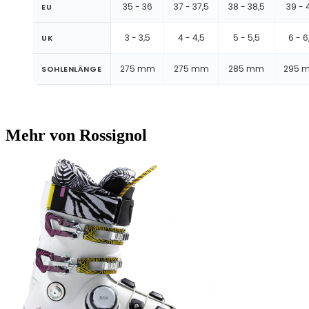
35 - 36
37 - 37,5
38 - 38,5
39 - 
EU
3 - 3,5
4 - 4,5
5 - 5,5
6 - 6
UK
275 mm
275 mm
285 mm
295 
SOHLENLÄNGE
Mehr von Rossignol