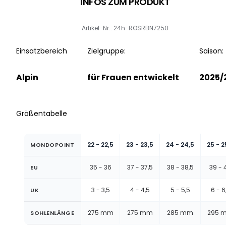
INFOS ZUM PRODUKT
Artikel-Nr.: 24h-ROSRBN7250
Einsatzbereich
Zielgruppe:
Saison:
Alpin
für Frauen entwickelt
2025/
Größentabelle
22 - 22,5
23 - 23,5
24 - 24,5
25 - 2
MONDOPOINT
35 - 36
37 - 37,5
38 - 38,5
39 - 
EU
3 - 3,5
4 - 4,5
5 - 5,5
6 - 6
UK
275 mm
275 mm
285 mm
295 
SOHLENLÄNGE