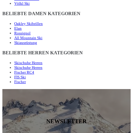
Völkl Ski
BELIEBTE DAMEN KATEGORIEN
Oakley Skibrillen
Elan
Rossignol
All Mountain Ski
Skiausrüstung
BELIEBTE HERREN KATEGORIEN
Skischuhe Herren
Skischuhe Herren
Fischer RC4
FIS Ski
Fischer
NEWSLETTER