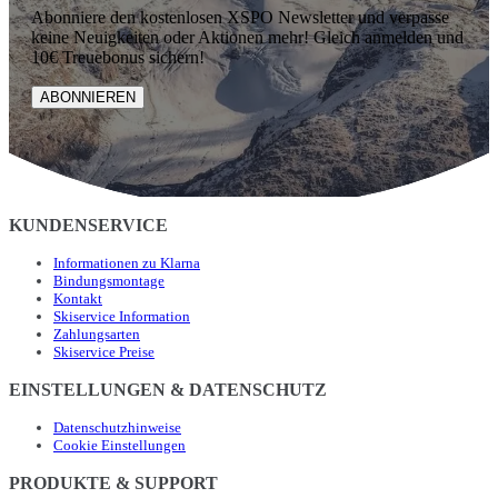
Abonniere den kostenlosen XSPO Newsletter und verpasse
keine Neuigkeiten oder Aktionen mehr! Gleich anmelden und
10€ Treuebonus sichern!
ABONNIEREN
KUNDENSERVICE
Informationen zu Klarna
Bindungsmontage
Kontakt
Skiservice Information
Zahlungsarten
Skiservice Preise
EINSTELLUNGEN & DATENSCHUTZ
Datenschutzhinweise
Cookie Einstellungen
PRODUKTE & SUPPORT