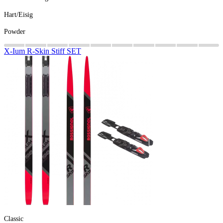
Hart/Eisig
Powder
X-Ium
R-Skin
Stiff
SET
Classic