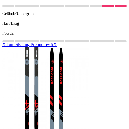
Gelände/Untergrund:
Hart/Eisig
Powder
X-Ium
Skating
Premium+
SX