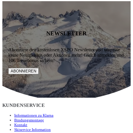
NEWSLETTER
Abonniere den kostenlosen XSPO Newsletter und verpasse
keine Neuigkeiten oder Aktionen mehr! Gleich anmelden und
10€ Treuebonus sichern!
ABONNIEREN
KUNDENSERVICE
Informationen zu Klarna
Bindungsmontage
Kontakt
Skiservice Information