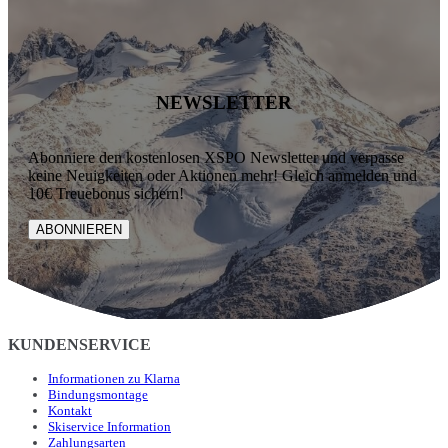
NEWSLETTER
Abonniere den kostenlosen XSPO Newsletter und verpasse
keine Neuigkeiten oder Aktionen mehr! Gleich anmelden und
10€ Treuebonus sichern!
ABONNIEREN
KUNDENSERVICE
Informationen zu Klarna
Bindungsmontage
Kontakt
Skiservice Information
Zahlungsarten