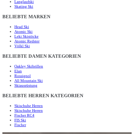
Langlaufski
Skating Ski
BELIEBTE MARKEN
Head Ski
Atomic Ski
Leki Skistöcke
Atomic Redster
Völkl Ski
BELIEBTE DAMEN KATEGORIEN
Oakley Skibrillen
Elan
Rossignol
All Mountain Ski
Skiausrüstung
BELIEBTE HERREN KATEGORIEN
Skischuhe Herren
Skischuhe Herren
Fischer RC4
FIS Ski
Fischer