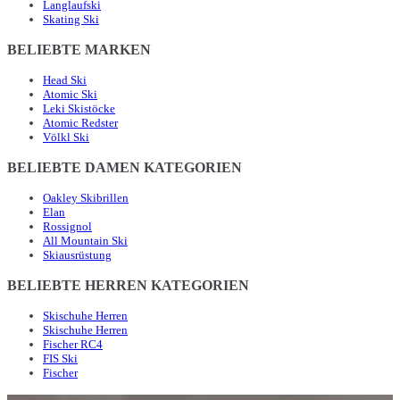
Langlaufski
Skating Ski
BELIEBTE MARKEN
Head Ski
Atomic Ski
Leki Skistöcke
Atomic Redster
Völkl Ski
BELIEBTE DAMEN KATEGORIEN
Oakley Skibrillen
Elan
Rossignol
All Mountain Ski
Skiausrüstung
BELIEBTE HERREN KATEGORIEN
Skischuhe Herren
Skischuhe Herren
Fischer RC4
FIS Ski
Fischer