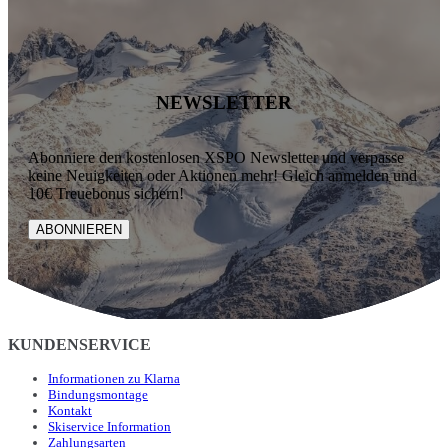
NEWSLETTER
Abonniere den kostenlosen XSPO Newsletter und verpasse
keine Neuigkeiten oder Aktionen mehr! Gleich anmelden und
10€ Treuebonus sichern!
ABONNIEREN
KUNDENSERVICE
Informationen zu Klarna
Bindungsmontage
Kontakt
Skiservice Information
Zahlungsarten