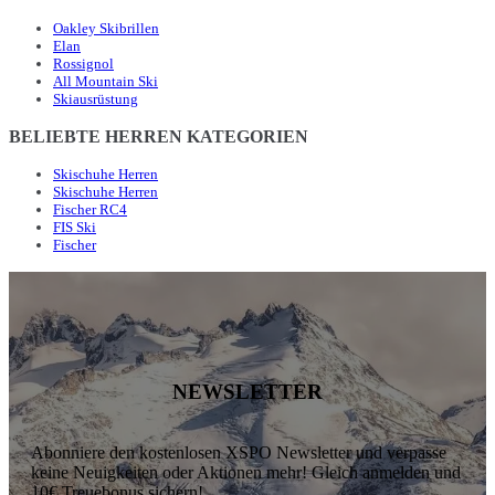
Oakley Skibrillen
Elan
Rossignol
All Mountain Ski
Skiausrüstung
BELIEBTE HERREN KATEGORIEN
Skischuhe Herren
Skischuhe Herren
Fischer RC4
FIS Ski
Fischer
NEWSLETTER
Abonniere den kostenlosen XSPO Newsletter und verpasse
keine Neuigkeiten oder Aktionen mehr! Gleich anmelden und
10€ Treuebonus sichern!