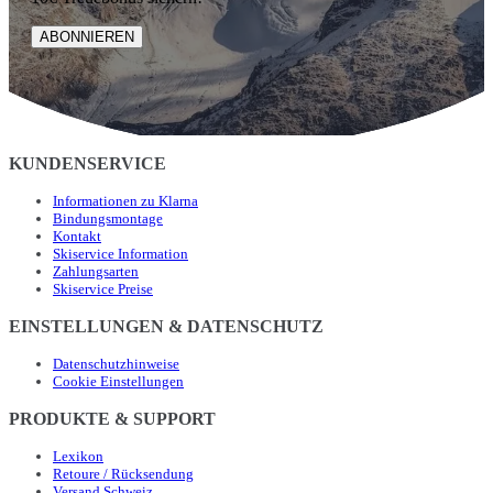
ABONNIEREN
KUNDENSERVICE
Informationen zu Klarna
Bindungsmontage
Kontakt
Skiservice Information
Zahlungsarten
Skiservice Preise
EINSTELLUNGEN & DATENSCHUTZ
Datenschutzhinweise
Cookie Einstellungen
PRODUKTE & SUPPORT
Lexikon
Retoure / Rücksendung
Versand Schweiz