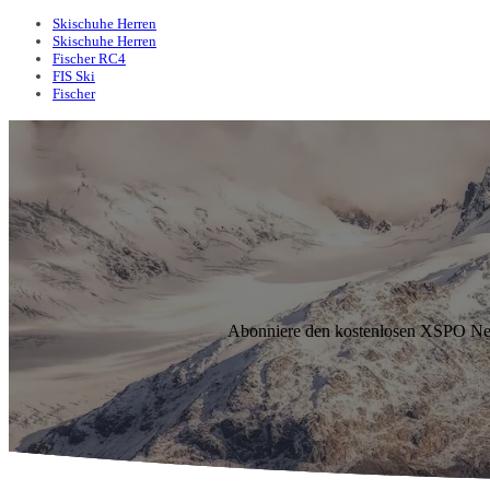
Skischuhe Herren
Skischuhe Herren
Fischer RC4
FIS Ski
Fischer
Abonniere den kostenlosen XSPO News