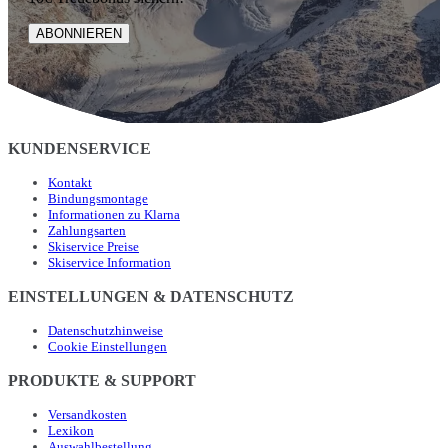
ABONNIEREN
KUNDENSERVICE
Kontakt
Bindungsmontage
Informationen zu Klarna
Zahlungsarten
Skiservice Preise
Skiservice Information
EINSTELLUNGEN & DATENSCHUTZ
Datenschutzhinweise
Cookie Einstellungen
PRODUKTE & SUPPORT
Versandkosten
Lexikon
Auswahlbestellung