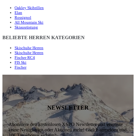
Oakley Skibrillen
Elan
Rossignol
All Mountain Ski
Skiausrüstung
BELIEBTE HERREN KATEGORIEN
Skischuhe Herren
Skischuhe Herren
Fischer RC4
FIS Ski
Fischer
NEWSLETTER
Abonniere den kostenlosen XSPO Newsletter und verpasse
keine Neuigkeiten oder Aktionen mehr! Gleich anmelden und
10€ Treuebonus sichern!