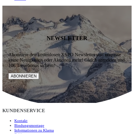
NEWSLETTER
Abonniere den kostenlosen XSPO Newsletter und verpasse
keine Neuigkeiten oder Aktionen mehr! Gleich anmelden und
10€ Treuebonus sichern!
ABONNIEREN
KUNDENSERVICE
Kontakt
Bindungsmontage
Informationen zu Klarna