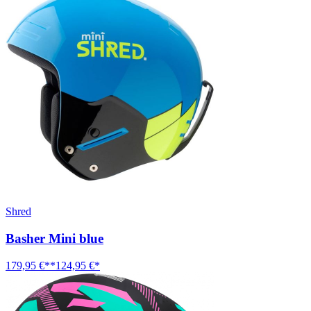
Shred
Basher Mini blue
179,95 €**
124,95 €*