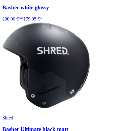
Basher white glossy
200,00 €**
179,95 €*
Shred
Basher Ultimate black matt