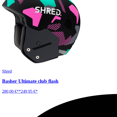
Shred
Basher Ultimate club flash
280,00 €**
249,95 €*