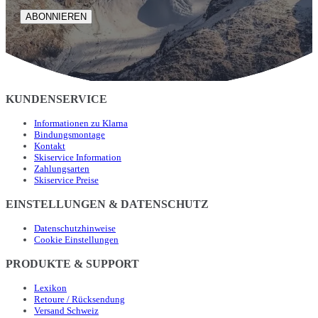
ABONNIEREN
KUNDENSERVICE
Informationen zu Klarna
Bindungsmontage
Kontakt
Skiservice Information
Zahlungsarten
Skiservice Preise
EINSTELLUNGEN & DATENSCHUTZ
Datenschutzhinweise
Cookie Einstellungen
PRODUKTE & SUPPORT
Lexikon
Retoure / Rücksendung
Versand Schweiz