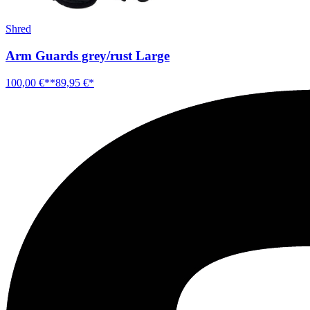
Shred
Arm Guards grey/rust Large
100,00 €**
89,95 €*