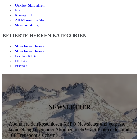
Oakley Skibrillen
Elan
Rossignol
All Mountain Ski
Skiausrüstung
BELIEBTE HERREN KATEGORIEN
Skischuhe Herren
Skischuhe Herren
Fischer RC4
FIS Ski
Fischer
NEWSLETTER
Abonniere den kostenlosen XSPO Newsletter und verpasse
keine Neuigkeiten oder Aktionen mehr! Gleich anmelden und
10€ Treuebonus sichern!