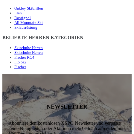
Oakley Skibrillen
Elan
Rossignol
All Mountain Ski
Skiausrüstung
BELIEBTE HERREN KATEGORIEN
Skischuhe Herren
Skischuhe Herren
Fischer RC4
FIS Ski
Fischer
NEWSLETTER
Abonniere den kostenlosen XSPO Newsletter und verpasse
keine Neuigkeiten oder Aktionen mehr! Gleich anmelden und
10€ Treuebonus sichern!