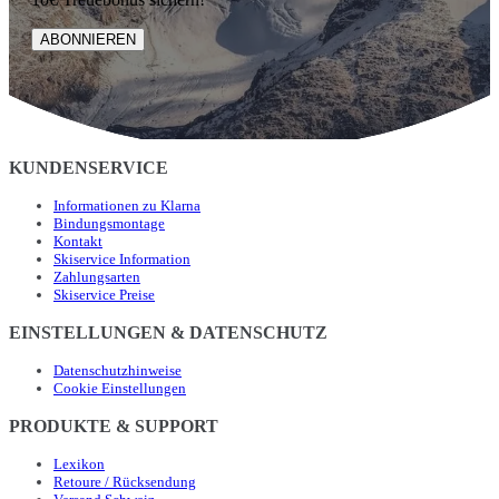
ABONNIEREN
KUNDENSERVICE
Informationen zu Klarna
Bindungsmontage
Kontakt
Skiservice Information
Zahlungsarten
Skiservice Preise
EINSTELLUNGEN & DATENSCHUTZ
Datenschutzhinweise
Cookie Einstellungen
PRODUKTE & SUPPORT
Lexikon
Retoure / Rücksendung