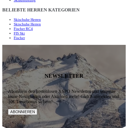
Skiausrüstung
BELIEBTE HERREN KATEGORIEN
Skischuhe Herren
Skischuhe Herren
Fischer RC4
FIS Ski
Fischer
NEWSLETTER
Abonniere den kostenlosen XSPO Newsletter und verpasse
keine Neuigkeiten oder Aktionen mehr! Gleich anmelden und
10€ Treuebonus sichern!
ABONNIEREN