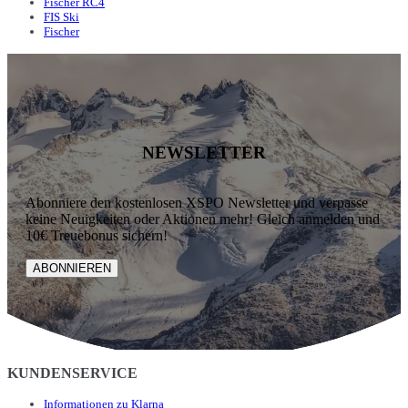
Fischer RC4
FIS Ski
Fischer
NEWSLETTER
Abonniere den kostenlosen XSPO Newsletter und verpasse
keine Neuigkeiten oder Aktionen mehr! Gleich anmelden und
10€ Treuebonus sichern!
ABONNIEREN
KUNDENSERVICE
Informationen zu Klarna