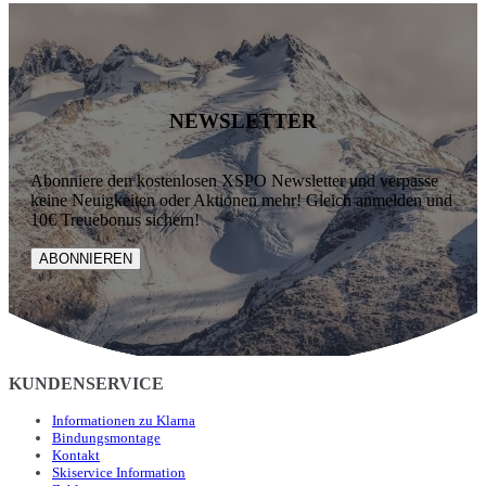
NEWSLETTER
Abonniere den kostenlosen XSPO Newsletter und verpasse
keine Neuigkeiten oder Aktionen mehr! Gleich anmelden und
10€ Treuebonus sichern!
ABONNIEREN
KUNDENSERVICE
Informationen zu Klarna
Bindungsmontage
Kontakt
Skiservice Information