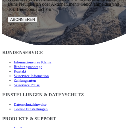
keine Neuigkeiten oder Aktionen mehr! Gleich anmelden und
10€ Treuebonus sichern!
ABONNIEREN
KUNDENSERVICE
Informationen zu Klarna
Bindungsmontage
Kontakt
Skiservice Information
Zahlungsarten
Skiservice Preise
EINSTELLUNGEN & DATENSCHUTZ
Datenschutzhinweise
Cookie Einstellungen
PRODUKTE & SUPPORT