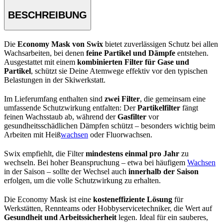
BESCHREIBUNG
Die
Economy Mask von Swix
bietet zuverlässigen Schutz bei allen
Wachsarbeiten, bei denen
feine Partikel und Dämpfe
entstehen.
Ausgestattet mit einem
kombinierten Filter für Gase und
Partikel
, schützt sie Deine Atemwege effektiv vor den typischen
Belastungen in der Skiwerkstatt.
Im Lieferumfang enthalten sind
zwei Filter
, die gemeinsam eine
umfassende Schutzwirkung entfalten: Der
Partikelfilter
fängt
feinen Wachsstaub ab, während der
Gasfilter
vor
gesundheitsschädlichen Dämpfen schützt – besonders wichtig beim
Arbeiten mit Heiß
wachsen
oder Fluorwachsen.
Swix empfiehlt, die Filter
mindestens einmal pro Jahr
zu
wechseln. Bei hoher Beanspruchung – etwa bei häufigem
Wachsen
in der Saison – sollte der Wechsel auch
innerhalb der Saison
erfolgen, um die volle Schutzwirkung zu erhalten.
Die Economy Mask ist eine
kosteneffiziente Lösung
für
Werkstätten, Rennteams oder Hobbyservicetechniker, die Wert auf
Gesundheit und Arbeitssicherheit
legen. Ideal für ein sauberes,