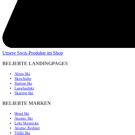
Unsere Swix-Produkte im Shop
BELIEBTE LANDINGPAGES
Alpin Ski
Skischuhe
Slalom Ski
Langlaufski
Skating Ski
BELIEBTE MARKEN
Head Ski
Atomic Ski
Leki Skistöcke
Atomic Redster
Völkl Ski