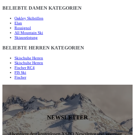
BELIEBTE DAMEN KATEGORIEN
Oakley Skibrillen
Elan
Rossignol
All Mountain Ski
Skiausrüstung
BELIEBTE HERREN KATEGORIEN
Skischuhe Herren
Skischuhe Herren
Fischer RC4
FIS Ski
Fischer
NEWSLETTER
Abonniere den kostenlosen XSPO Newsletter und verpasse