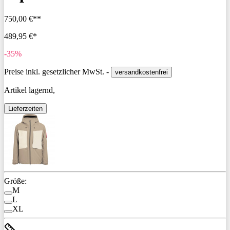
750,00 €**
489,95 €*
-35%
Preise inkl. gesetzlicher MwSt. -
versandkostenfrei
Artikel lagernd,
Lieferzeiten
Größe:
M
L
XL