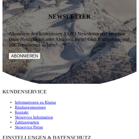
NEWSLETTER
Abonniere den kostenlosen XSPO Newsletter und verpasse
keine Neuigkeiten oder Aktionen mehr! Gleich anmelden und
10€ Treuebonus sichern!
ABONNIEREN
KUNDENSERVICE
Informationen zu Klarna
Bindungsmontage
Kontakt
Skiservice Information
Zahlungsarten
Skiservice Preise
EINSTELLUNGEN & DATENSCHUTZ