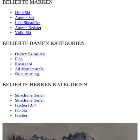
BELIEBTE MARKEN
Head Ski
Atomic Ski
Leki Skistöcke
Atomic Redster
Völkl Ski
BELIEBTE DAMEN KATEGORIEN
Oakley Skibrillen
Elan
Rossignol
All Mountain Ski
Skiausrüstung
BELIEBTE HERREN KATEGORIEN
Skischuhe Herren
Skischuhe Herren
Fischer RC4
FIS Ski
Fischer