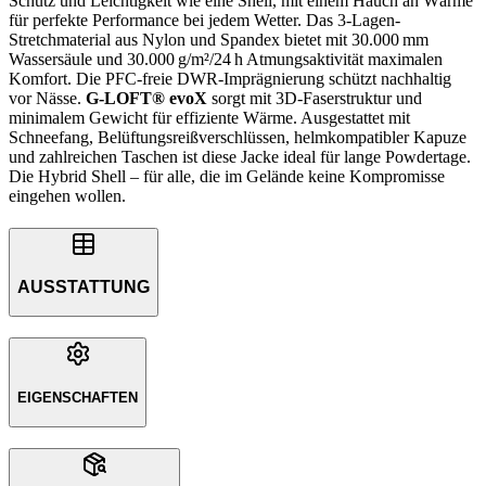
Schutz und Leichtigkeit wie eine Shell, mit einem Hauch an Wärme
für perfekte Performance bei jedem Wetter. Das 3‑Lagen-
Stretchmaterial aus Nylon und Spandex bietet mit 30.000 mm
Wassersäule und 30.000 g/m²/24 h Atmungsaktivität maximalen
Komfort. Die PFC-freie DWR-Imprägnierung schützt nachhaltig
vor Nässe.
G‑LOFT® evoX
sorgt mit 3D-Faserstruktur und
minimalem Gewicht für effiziente Wärme. Ausgestattet mit
Schneefang, Belüftungsreißverschlüssen, helmkompatibler Kapuze
und zahlreichen Taschen ist diese Jacke ideal für lange Powdertage.
Die Hybrid Shell – für alle, die im Gelände keine Kompromisse
eingehen wollen.
AUSSTATTUNG
EIGENSCHAFTEN