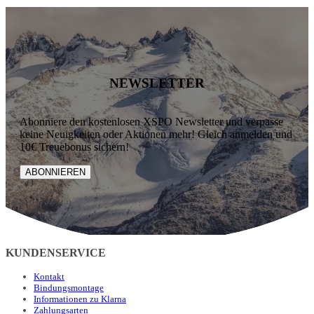
NEWSLETTER
Abonniere den kostenlosen XSPO Newsletter und verpasse
keine Neuigkeiten oder Aktionen mehr! Gleich anmelden und
10€ Treuebonus sichern!
ABONNIEREN
KUNDENSERVICE
Kontakt
Bindungsmontage
Informationen zu Klarna
Zahlungsarten