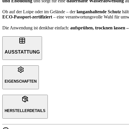
und Eisbildung
und sorgt für eine
dauerhafte Wasserabweisung
au
Ob auf der Loipe oder im Gelände – der
langanhaltende Schutz
hält
ECO-Passport-zertifiziert
– eine verantwortungsvolle Wahl für umwe
Die Anwendung ist denkbar einfach:
aufsprühen, trocknen lassen – 
AUSSTATTUNG
EIGENSCHAFTEN
HERSTELLERDETAILS