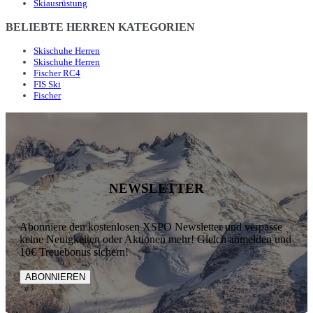
Skiausrüstung
BELIEBTE HERREN KATEGORIEN
Skischuhe Herren
Skischuhe Herren
Fischer RC4
FIS Ski
Fischer
NEWSLETTER
Abonniere den kostenlosen XSPO Newsletter und verpasse
keine Neuigkeiten oder Aktionen mehr! Gleich anmelden und
10€ Treuebonus sichern!
ABONNIEREN