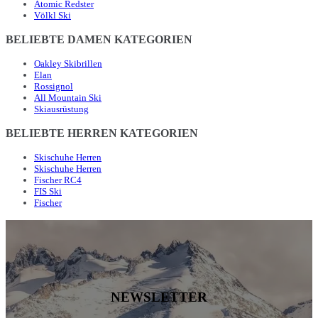
Atomic Redster
Völkl Ski
BELIEBTE DAMEN KATEGORIEN
Oakley Skibrillen
Elan
Rossignol
All Mountain Ski
Skiausrüstung
BELIEBTE HERREN KATEGORIEN
Skischuhe Herren
Skischuhe Herren
Fischer RC4
FIS Ski
Fischer
NEWSLETTER