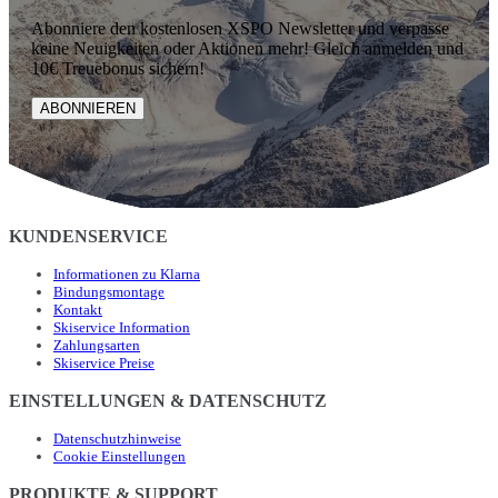
Abonniere den kostenlosen XSPO Newsletter und verpasse
keine Neuigkeiten oder Aktionen mehr! Gleich anmelden und
10€ Treuebonus sichern!
ABONNIEREN
KUNDENSERVICE
Informationen zu Klarna
Bindungsmontage
Kontakt
Skiservice Information
Zahlungsarten
Skiservice Preise
EINSTELLUNGEN & DATENSCHUTZ
Datenschutzhinweise
Cookie Einstellungen
PRODUKTE & SUPPORT