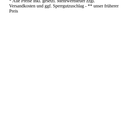
* Alle Preise inkl. gesetzl. Mehrwertsteuer zzgl.
Versandkosten und ggf. Sperrgutzuschlag - ** unser früherer
Preis