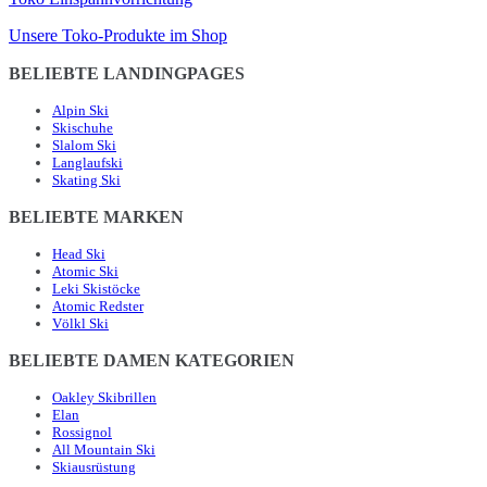
Unsere Toko-Produkte im Shop
BELIEBTE LANDINGPAGES
Alpin Ski
Skischuhe
Slalom Ski
Langlaufski
Skating Ski
BELIEBTE MARKEN
Head Ski
Atomic Ski
Leki Skistöcke
Atomic Redster
Völkl Ski
BELIEBTE DAMEN KATEGORIEN
Oakley Skibrillen
Elan
Rossignol
All Mountain Ski
Skiausrüstung