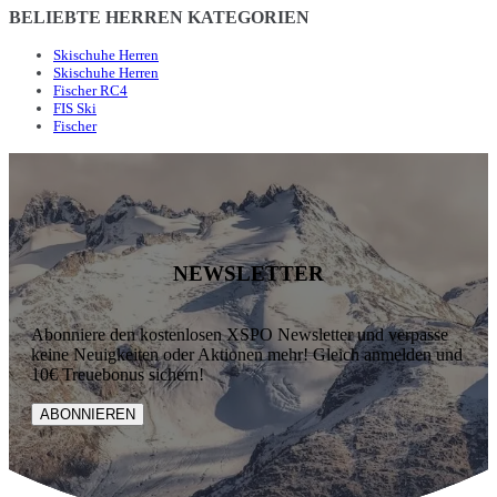
BELIEBTE HERREN KATEGORIEN
Skischuhe Herren
Skischuhe Herren
Fischer RC4
FIS Ski
Fischer
NEWSLETTER
Abonniere den kostenlosen XSPO Newsletter und verpasse
keine Neuigkeiten oder Aktionen mehr! Gleich anmelden und
10€ Treuebonus sichern!
ABONNIEREN