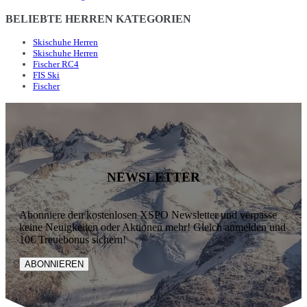
BELIEBTE HERREN KATEGORIEN
Skischuhe Herren
Skischuhe Herren
Fischer RC4
FIS Ski
Fischer
NEWSLETTER
Abonniere den kostenlosen XSPO Newsletter und verpasse
keine Neuigkeiten oder Aktionen mehr! Gleich anmelden und
10€ Treuebonus sichern!
ABONNIEREN