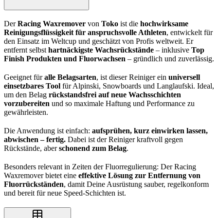
Der
Racing Waxremover
von
Toko
ist die
hochwirksame
Reinigungsflüssigkeit für anspruchsvolle Athleten
, entwickelt für
den Einsatz im Weltcup und geschätzt von Profis weltweit. Er
entfernt selbst
hartnäckigste Wachsrückstände
– inklusive
Top
Finish Produkten und Fluorwachsen
– gründlich und zuverlässig.
Geeignet für
alle Belagsarten
, ist dieser Reiniger ein
universell
einsetzbares Tool
für Alpinski, Snowboards und Langlaufski. Ideal,
um den Belag
rückstandsfrei auf neue Wachsschichten
vorzubereiten
und so maximale Haftung und Performance zu
gewährleisten.
Die Anwendung ist einfach:
aufsprühen, kurz einwirken lassen,
abwischen – fertig.
Dabei ist der Reiniger kraftvoll gegen
Rückstände, aber
schonend zum Belag
.
Besonders relevant in Zeiten der Fluorregulierung: Der Racing
Waxremover bietet eine
effektive Lösung zur Entfernung von
Fluorrückständen
, damit Deine Ausrüstung sauber, regelkonform
und bereit für neue Speed-Schichten ist.