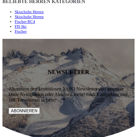
BELIEBTE HERREN KATEGORIEN
Skischuhe Herren
Skischuhe Herren
Fischer RC4
FIS Ski
Fischer
NEWSLETTER
Abonniere den kostenlosen XSPO Newsletter und verpasse
keine Neuigkeiten oder Aktionen mehr! Gleich anmelden und
10€ Treuebonus sichern!
ABONNIEREN