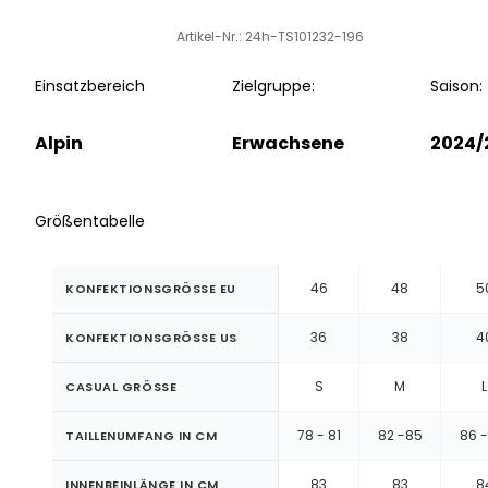
Artikel-Nr.: 24h-TS101232-196
Einsatzbereich
Zielgruppe:
Saison:
Alpin
Erwachsene
2024/
Größentabelle
46
48
5
KONFEKTIONSGRÖSSE EU
36
38
4
KONFEKTIONSGRÖSSE US
S
M
L
CASUAL GRÖSSE
78 - 81
82 -85
86 -
TAILLENUMFANG IN CM
83
83
8
INNENBEINLÄNGE IN CM