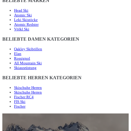
BELIEBTE MARKEN
Head Ski
Atomic Ski
Leki Skistöcke
Atomic Redster
Völkl Ski
BELIEBTE DAMEN KATEGORIEN
Oakley Skibrillen
Elan
Rossignol
All Mountain Ski
Skiausrüstung
BELIEBTE HERREN KATEGORIEN
Skischuhe Herren
Skischuhe Herren
Fischer RC4
FIS Ski
Fischer