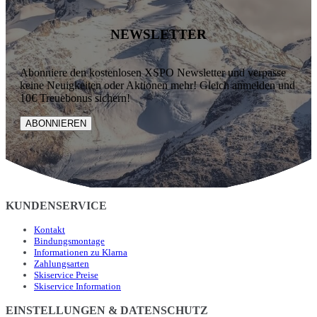
NEWSLETTER
Abonniere den kostenlosen XSPO Newsletter und verpasse
keine Neuigkeiten oder Aktionen mehr! Gleich anmelden und
10€ Treuebonus sichern!
ABONNIEREN
KUNDENSERVICE
Kontakt
Bindungsmontage
Informationen zu Klarna
Zahlungsarten
Skiservice Preise
Skiservice Information
EINSTELLUNGEN & DATENSCHUTZ