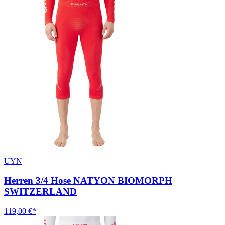
UYN
Herren 3/4 Hose NATYON BIOMORPH
SWITZERLAND
119,00 €*