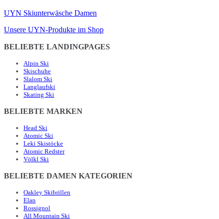
UYN Skiunterwäsche Damen
Unsere UYN-Produkte im Shop
BELIEBTE LANDINGPAGES
Alpin Ski
Skischuhe
Slalom Ski
Langlaufski
Skating Ski
BELIEBTE MARKEN
Head Ski
Atomic Ski
Leki Skistöcke
Atomic Redster
Völkl Ski
BELIEBTE DAMEN KATEGORIEN
Oakley Skibrillen
Elan
Rossignol
All Mountain Ski