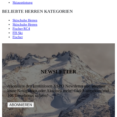
Skiausrüstung
BELIEBTE HERREN KATEGORIEN
Skischuhe Herren
Skischuhe Herren
Fischer RC4
FIS Ski
Fischer
NEWSLETTER
Abonniere den kostenlosen XSPO Newsletter und verpasse
keine Neuigkeiten oder Aktionen mehr! Gleich anmelden und
10€ Treuebonus sichern!
ABONNIEREN