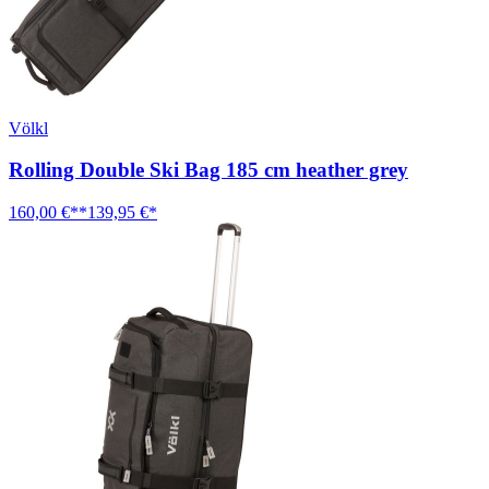
Völkl
Rolling Double Ski Bag 185 cm heather grey
160,00 €**
139,95 €*