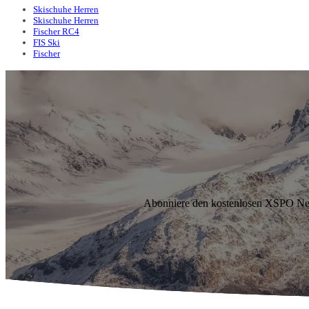
Skischuhe Herren
Skischuhe Herren
Fischer RC4
FIS Ski
Fischer
Abonniere den kostenlosen XSPO News