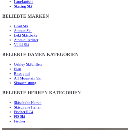
Langlaufski
Skating Ski
BELIEBTE MARKEN
Head Ski
Atomic Ski
Leki Skistöcke
Atomic Redster
Völkl Ski
BELIEBTE DAMEN KATEGORIEN
Oakley Skibrillen
Elan
Rossignol
All Mountain Ski
Skiausrüstung
BELIEBTE HERREN KATEGORIEN
Skischuhe Herren
Skischuhe Herren
Fischer RC4
FIS Ski
Fischer