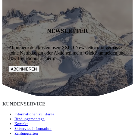
NEWSLETTER
Abonniere den kostenlosen XSPO Newsletter und verpasse
keine Neuigkeiten oder Aktionen mehr! Gleich anmelden und
10€ Treuebonus sichern!
ABONNIEREN
KUNDENSERVICE
Informationen zu Klarna
Bindungsmontage
Kontakt
Skiservice Information
Zahlungsarten