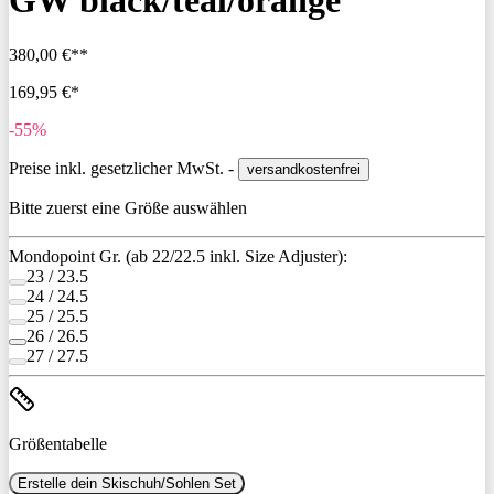
GW black/teal/orange
380,00 €**
169,95 €*
-55%
Preise inkl. gesetzlicher MwSt. -
versandkostenfrei
Bitte zuerst eine Größe auswählen
Mondopoint Gr. (ab 22/22.5 inkl. Size Adjuster):
23 / 23.5
24 / 24.5
25 / 25.5
26 / 26.5
27 / 27.5
Größentabelle
Erstelle dein Skischuh/Sohlen Set