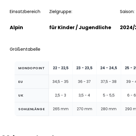
Einsatzbereich
Zielgruppe:
Saison:
Alpin
für Kinder / Jugendliche
2024/
Größentabelle
22 - 22,5
23 - 23,5
24 - 24,5
25 - 2
MONDOPOINT
34,5 - 35
36 - 37
37,5 - 38
39 - 
EU
2,5 - 3
3,5 - 4
5 - 5,5
6 - 6
UK
265 mm
270 mm
280 mm
290 
SOHLENLÄNGE